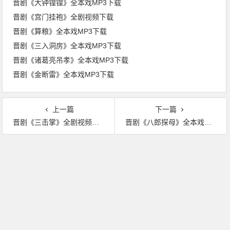
晋剧《大钟锽锽》全本戏MP3下载
晋剧《宫门挂袍》全剧视频下载
晋剧《算粮》全本戏MP3下载
晋剧《三入洞房》全本戏MP3下载
晋剧《诸葛亮吊孝》全本戏MP3下载
晋剧《金断雷》全本戏MP3下载
上一篇
下一篇
晋剧《三击掌》全剧视频下载
晋剧《八郎探母》全本戏MP3下载