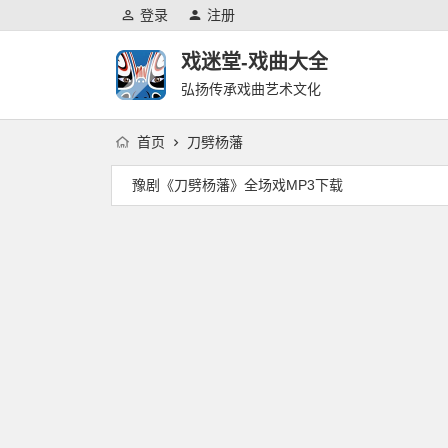
登录
注册
戏迷堂-戏曲大全
弘扬传承戏曲艺术文化
首页
刀劈杨藩
豫剧《刀劈杨藩》全场戏MP3下载