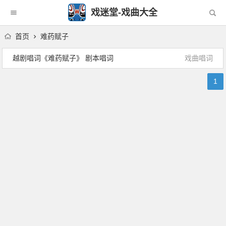
戏迷堂-戏曲大全
首页
难药赋子
越剧唱词《难药赋子》 剧本唱词
戏曲唱词
1