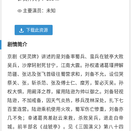
主要演员：未知
下载此资源
剧情简介
京剧《哭灵牌》讲述的是刘备率蜀兵、蛮兵在猇亭大败
吴兵，沙摩轲射死甘宁，江南大震。孙权遣诸葛瑾押解
范疆、张达及张飞首级往蜀营求和，刘备不允，设位哭
祭关、张，斩杀范、张及傅士仁、糜芳，誓必灭吴。孙
权大惧，用阚泽之荐，擢用陆逊为帅以御之。刘备轻视
陆逊，不加戒备，因天气炎热，移兵茂林深处，扎下七
百里连营。陆逊乘机使用火攻，蜀军伤亡惨重，刘备亦
几不免；幸诸葛亮差赵云来救，杀败吴兵，退走白帝
城。前半部名《战猇亭》。见《三国演义》第八十四