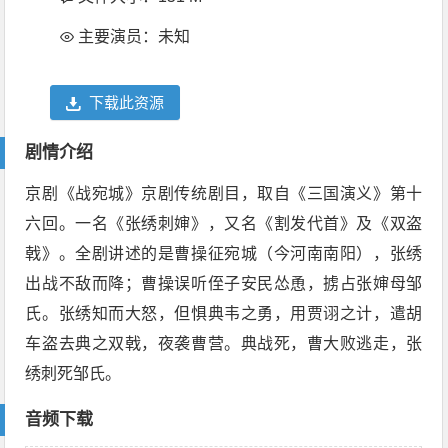
主要演员：未知
下载此资源
剧情介绍
京剧《战宛城》京剧传统剧目，取自《三国演义》第十
六回。一名《张绣刺婶》，又名《割发代首》及《双盗
戟》。全剧讲述的是曹操征宛城（今河南南阳），张绣
出战不敌而降；曹操误听侄子安民怂恿，掳占张婶母邹
氏。张绣知而大怒，但惧典韦之勇，用贾诩之计，遣胡
车盗去典之双戟，夜袭曹营。典战死，曹大败逃走，张
绣刺死邹氏。
音频下载