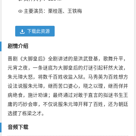
主要演员：栗桂莲、王铁梅
下载此资源
剧情介绍
晋剧《大脚皇后》全剧讲述的是洪武登基，歌舞升平，
元宵之夜，一条谜底为大脚皇后的灯谜引起轩然大波，
朱元璋大怒，将数千百姓收监入狱。马秀英为百姓想方
设法说服朱元璋，继而苦口婆心，晓之以理，继而佯并
病绝食，施计劝谏；最终通过对敢于直言的拟谜书生王
庸的巧妙会审，不仅说服朱元璋开释了百姓，还为朝廷
选拔了栋梁之才。
音频下载