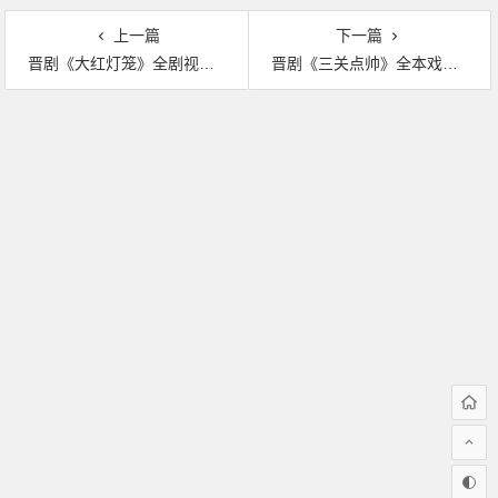
上一篇
下一篇
晋剧《大红灯笼》全剧视频下载
晋剧《三关点帅》全本戏MP3下载