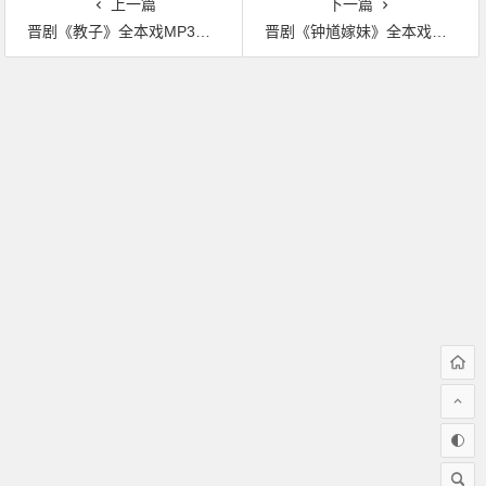
上一篇
下一篇
晋剧《教子》全本戏MP3下载
晋剧《钟馗嫁妹》全本戏MP3下载