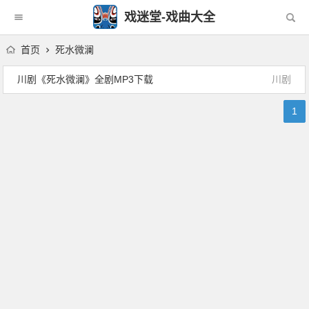
戏迷堂-戏曲大全
首页
死水微澜
川剧《死水微澜》全剧MP3下载
川剧
1