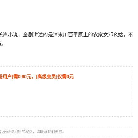
长篇小说，全剧讲述的是清末川西平原上的农家女邓幺姑，不
历。
册用户]需0.60元，[高级会员]仅需0元
若无意侵犯您的权益，请联系我们删除。