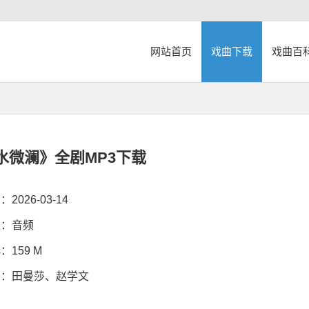
网站首页
戏曲下载
戏曲百
水微澜》全剧MP3下载
026-03-14
：音频
159 M
：田曼莎、赵学文