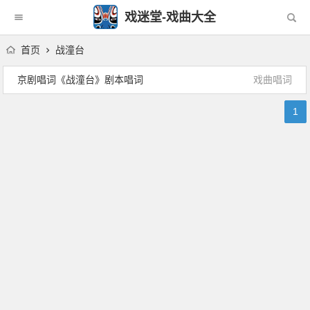
戏迷堂-戏曲大全
首页
战潼台
京剧唱词《战潼台》剧本唱词
戏曲唱词
1