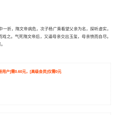
 中一折，隋文帝病危，次子杨广乘看望父亲为名，探听虚实，
而戏之。气死隋文帝后，又逼母亲交出玉玺，母亲愤而自尽。
害。
册用户]需0.60元，[高级会员]仅需0元