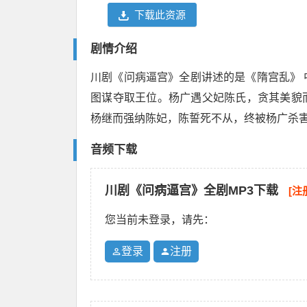
下载此资源
剧情介绍
川剧《问病逼宫》全剧讲述的是《隋宫乱》
图谋夺取王位。杨广遇父妃陈氏，贪其美貌
杨继而强纳陈妃，陈誓死不从，终被杨广杀
音频下载
川剧《问病逼宫》全剧MP3下载
[注
您当前未登录，请先：
登录
注册