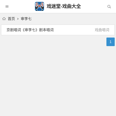
戏迷堂-戏曲大全
首页
审李七
京剧唱词《审李七》剧本唱词
戏曲唱词
1