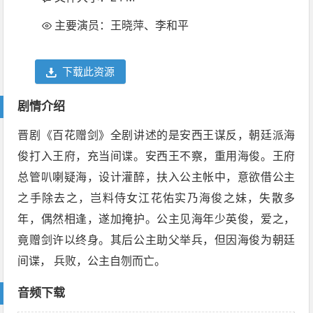
主要演员：王晓萍、李和平
下载此资源
剧情介绍
晋剧《百花赠剑》全剧讲述的是安西王谋反，朝廷派海
俊打入王府，充当间谍。安西王不察，重用海俊。王府
总管叭喇疑海，设计灌醉，扶入公主帐中，意欲借公主
之手除去之，岂料侍女江花佑实乃海俊之妹，失散多
年，偶然相逢，遂加掩护。公主见海年少英俊，爱之，
竟赠剑许以终身。其后公主助父举兵，但因海俊为朝廷
间谍， 兵败，公主自刎而亡。
音频下载