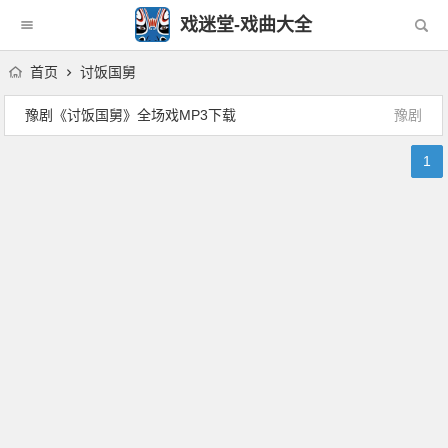
戏迷堂-戏曲大全
首页
讨饭国舅
豫剧《讨饭国舅》全场戏MP3下载
豫剧
1