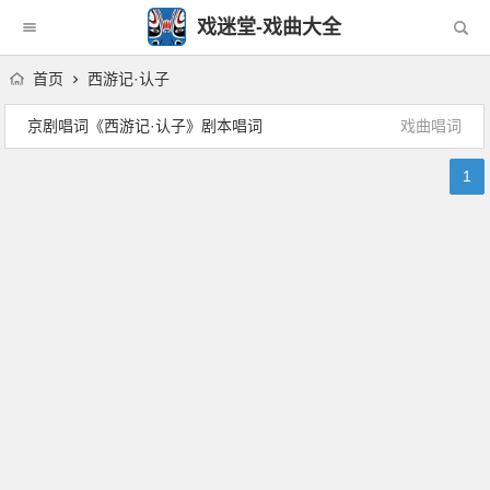
戏迷堂-戏曲大全
首页
西游记·认子
京剧唱词《西游记·认子》剧本唱词
戏曲唱词
1