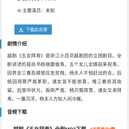
主要演员：未知
下载此资源
剧情介绍
越剧《五女拜寿》是浙江小百花越剧团的立团剧目。全
剧讲述的是尚书杨继康做寿，五个女儿女婿前来祝寿，
因养女三春及婿邹应龙贫贱，杨夫人不悦赶出府去。后
杨因得罪严嵩革职，诸女皆不能依靠，唯三春将其收
留。后邹中状元，扳倒严嵩，杨沉冤得雪，诸女又来拜
寿。一番沉浮，杨夫人方知人间冷暖。
音频下载