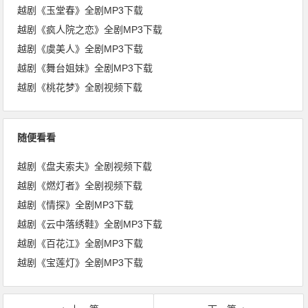
越剧《玉堂春》全剧MP3下载
越剧《疯人院之恋》全剧MP3下载
越剧《虞美人》全剧MP3下载
越剧《舞台姐妹》全剧MP3下载
越剧《桃花梦》全剧视频下载
随便看看
越剧《盘夫索夫》全剧视频下载
越剧《燃灯者》全剧视频下载
越剧《情探》全剧MP3下载
越剧《云中落绣鞋》全剧MP3下载
越剧《百花江》全剧MP3下载
越剧《宝莲灯》全剧MP3下载