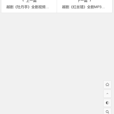
上一篇
下一篇
越剧《牡丹亭》全剧视频下载
越剧《红丝错》全剧MP3下载