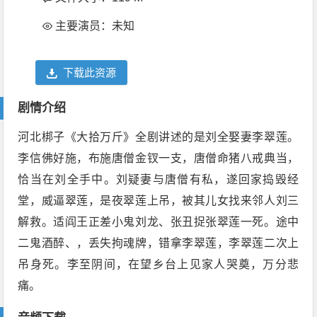
主要演员：未知
下载此资源
剧情介绍
河北梆子《大拾万斤》全剧讲述的是刘全娶妻李翠莲。
李信佛好施，布施唐僧金钗一支，唐僧命猪八戒典当，
恰当在刘全手中。刘疑妻与唐僧有私，遂回家捣毁经
堂，威逼翠莲，是夜翠莲上吊，被其儿女找来邻人刘三
解救。适阎王正差小鬼刘龙、张丑捉张翠莲一死。途中
二鬼酒醉、，丢失拘魂牌，错拿李翠莲，李翠莲二次上
吊身死。李至阴间，在望乡台上见家人哭奠，万分悲
痛。