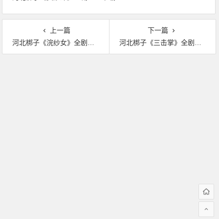
上一篇
下一篇
河北梆子《浣纱女》全剧MP3下载
河北梆子《三击掌》全剧MP3下载