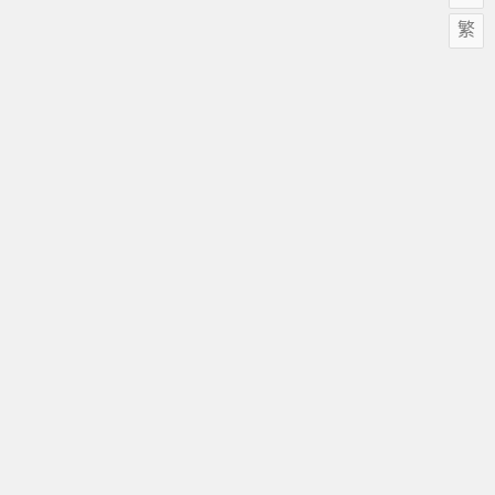
繁
关于我们
戏迷堂（ximitang.com）戏曲艺术网成立来，秉承传承戏曲艺
术，弘扬传统文化的宗旨，为广大戏曲爱好者提供戏曲资讯及资
源。
栏目导航
戏曲下载
戏曲百科
帮助中心
专题集锦
开通VIP