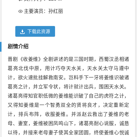
主要演员：孙红丽
下载此资源
剧情介绍
晋剧《收姜维》全剧讲述的是三国时期，西蜀汉丞相诸
葛亮北伐中原，用计巧夺天水关，天水关太守马遵中
计，欲火速批挂解救南安。岂料手下一牙将姜维识破诸
葛亮之计，并立军令状，将计就计出兵，围困天水关。
诸葛亮得知官职低微的姜维能识破了自己的虎符之计，
又得知姜维是一个智勇双全的贤将良才，决定重新定
计，排兵布阵，收服姜维。并派赵云救出了姜维的老
母、妻室，姜维被困凤鸣山下，诸葛亮耐心说服，诚恳
以待，并接来老母妻子使其全家团圆，终使姜维心悦诚