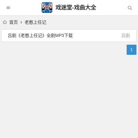
戏迷堂-戏曲大全
首页
老憨上任记
吕剧《老憨上任记》全剧MP3下载
吕剧
1