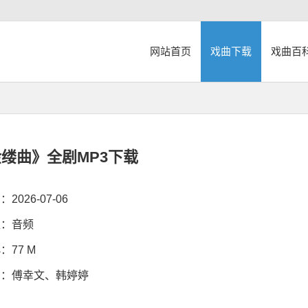
网站首页
戏曲下载
戏曲百
缕曲》全剧MP3下载
026-07-06
：音频
77 M
：傅幸文、韩婷婷