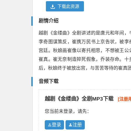
下载此资源
剧情介绍
越剧《金缕曲》全剧讲述的是唐元和年间，
李奇图谋策反，崔携万民书上京告状，被李
宫廷。秋娘画崔像以寄托相思，不想被王公
崔真。崔无奈制造猝死假象，乔装存命。十
后，秋娘终于被放出宫，与苦苦等待的崔真
音频下载
越剧《金缕曲》全剧MP3下载
[注册
您当前未登录，请先：
登录
注册