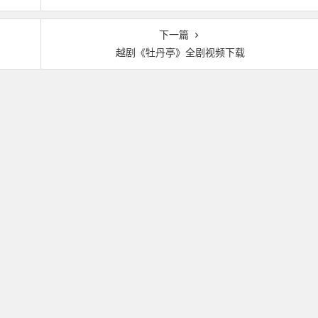
下一篇
越剧《牡丹亭》全剧视频下载