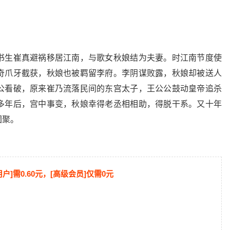
书生崔真避祸移居江南，与歌女秋娘结为夫妻。时江南节度使
奇爪牙截获，秋娘也被羁留李府。李阴谋败露，秋娘却被送人
公看破，原来崔乃流落民间的东宫太子，王公公鼓动皇帝追杀
多年后，宫中事变，秋娘幸得老丞相相助，得脱干系。又十年
团聚。
用户]需0.60元，[高级会员]仅需0元