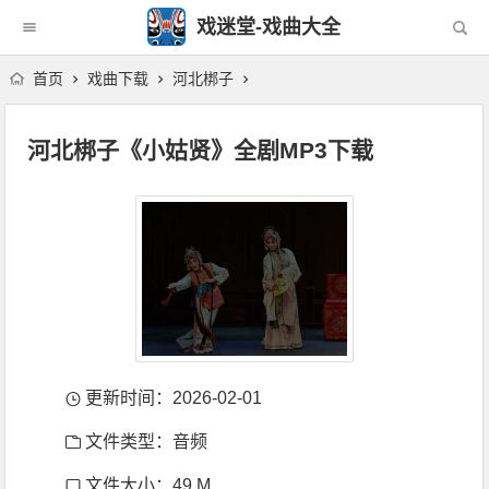
戏迷堂-戏曲大全
首页
戏曲下载
河北梆子
河北梆子《小姑贤》全剧MP3下载
更新时间：2026-02-01
文件类型：音频
文件大小：49 M