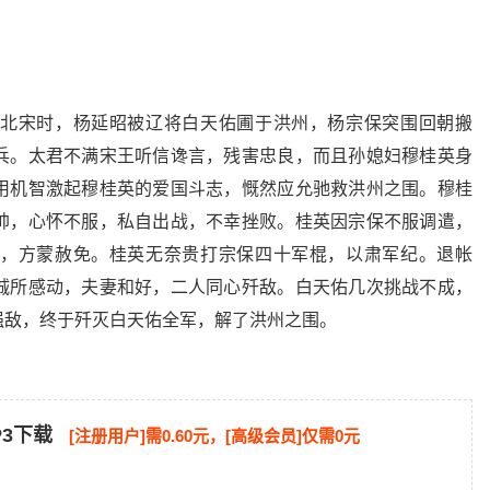
北宋时，杨延昭被辽将白天佑圃于洪州，杨宗保突围回朝搬
兵。太君不满宋王听信谗言，残害忠良，而且孙媳妇穆桂英身
用机智激起穆桂英的爱国斗志，慨然应允驰救洪州之围。穆桂
帅，心怀不服，私自出战，不幸挫败。桂英因宗保不服调遣，
，方蒙赦免。桂英无奈贵打宗保四十军棍，以肃军纪。退帐
诚所感动，夫妻和好，二人同心歼敌。白天佑几次挑战不成，
强敌，终于歼灭白天佑全军，解了洪州之围。
P3下载
[注册用户]需0.60元，[高级会员]仅需0元