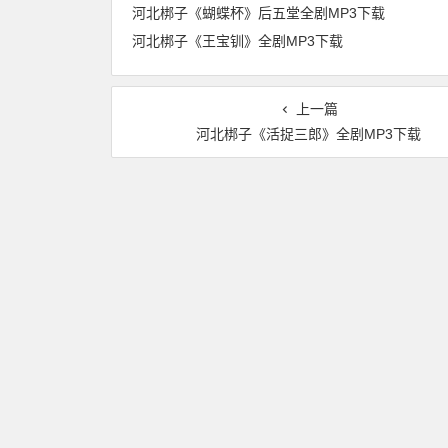
河北梆子《蝴蝶杯》后五堂全剧MP3下载
河北梆子《王宝钏》全剧MP3下载
上一篇
河北梆子《活捉三郎》全剧MP3下载