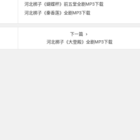
河北梆子《蝴蝶杯》前五堂全剧MP3下载
河北梆子《秦香莲》全剧MP3下载
下一篇
河北梆子《大登殿》全剧MP3下载