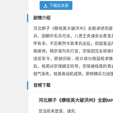
下载此资源
剧情介绍
河北梆子《穆桂英大破洪州》全剧讲述的是
兵，因朝中无兵可派，八贤王央请余太君发
怀有孕，不忍断然令其率兵出征。但寇准运
英褂帅，杨宗保为先行官，宗保因见女将褂
违反军令，即欲问斩，经众将与杨延昭求情
后，桂英对宗保婉言劝导，宗保被桂英的真
锐气渐失，桂英俟战机成熟，即统精兵力战
音频下载
河北梆子《穆桂英大破洪州》全剧M
您当前未登录，请先：