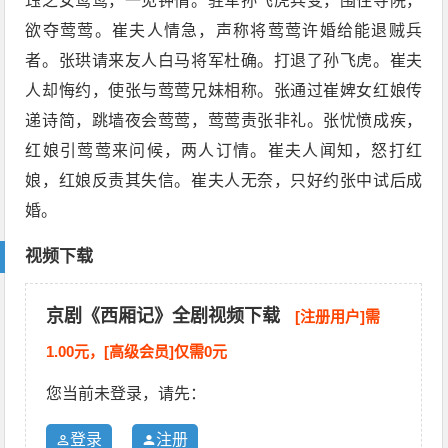
珏之女莺莺，一见钟情。驻军孙飞虎兵变，围住寺院，
欲夺莺莺。崔夫人情急，声称将莺莺许婚给能退贼兵
者。张珙请来友人白马将军杜确。打退了孙飞虎。崔夫
人却悔约，使张与莺莺兄妹相称。张通过崔婢女红娘传
递诗简，跳墙夜会莺莺，莺莺责张非礼。张忧愤成疾，
红娘引莺莺来问候，两人订情。崔夫人闻知，怒打红
娘，红娘反责其失信。崔夫人无奈，只好约张中试后成
婚。
视频下载
京剧《西厢记》全剧视频下载
[注册用户]需
1.00元，[高级会员]仅需0元
您当前未登录，请先：
登录
注册