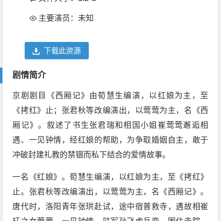
主要演员：未知
下载此资源
剧情简介
京剧剧目《西厢记》由荀慧生编演，以红娘为主，至
《拷红》止；张君秋等改编演出，以莺莺为主，名《西
厢记》。叙述了书生张君瑞和相国小姐崔莺莺邂逅相
遇、一见钟情，经红娘的帮助，为争取婚姻自主，敢于
冲破封建礼教的禁锢而私下结合的爱情故事。
一名《红娘》。荀慧生编演，以红娘为主，至《拷红》
止。张君秋等改编演出，以莺莺为主，名《西厢记》。
唐代时，洛阳青年张珙赴试，途中宿普救寺，遇故相崔