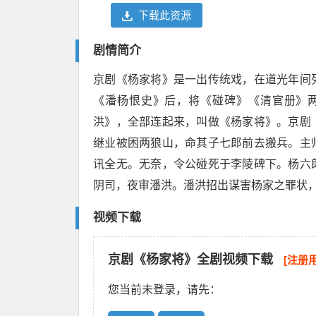
下载此资源
剧情简介
京剧《杨家将》是一出传统戏，在道光年间
《潘杨恨史》后，将《碰碑》《清官册》两
洪》，全部连起来，叫做《杨家将》。京剧
继业被困两狼山，命其子七郎前去搬兵。主
讯全无。无奈，令公碰死于李陵碑下。杨六
阴司，夜审潘洪。潘洪招出谋害杨家之罪状
视频下载
京剧《杨家将》全剧视频下载
[注册
您当前未登录，请先：