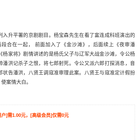
列入升平署的京剧剧目。杨宝森先生在看了富连成科班演出的
段合在一起， 前面加入了《金沙滩》，后面续上《夜审潘
《杨家将》剧情讲述的是杨氏父子与辽军大战金沙滩，令公杨
帅潘洪记杀子之恨，将七郎射死。令公又派六郎打探消息，音
郎状告潘洪，八贤王调寇准审理此案。八贤王与寇准定计假扮
，使案情大白。
用户]需1.00元，[高级会员]仅需0元