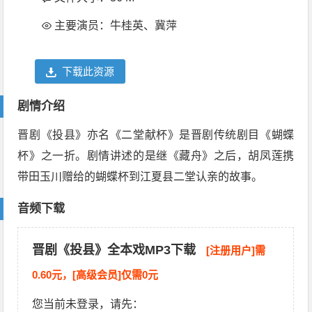
主要演员：牛桂英、冀萍
下载此资源
剧情介绍
晋剧《投县》亦名《二堂献杯》是晋剧传统剧目《蝴蝶
杯》之一折。剧情讲述的是继《藏舟》之后，胡凤莲携
带田玉川赠给的蝴蝶杯到江夏县二堂认亲的故事。
音频下载
晋剧《投县》全本戏MP3下载
[注册用户]需
0.60元，[高级会员]仅需0元
您当前未登录，请先：