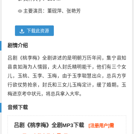
主要演员：董砚萍、张艳芳
下载此资源
剧情介绍
吕剧《桃李梅》全剧讲述的是明朝万历年间，集宁县知
县袁如海为人懦弱，夫人封氏精明能干，他们有三个女
儿，玉桃、玉李、玉梅，由于玉李聪慧出众，总兵方亨
行欲仗势抢亲，封氏和三女儿玉梅定计，缓了婚期。玉
梅进京考中状元，将总兵拿入大牢。
音频下载
吕剧《桃李梅》全剧MP3下载
[注册用户]需