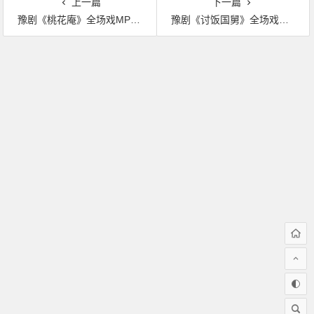
上一篇
下一篇
豫剧《桃花庵》全场戏MP3下载
豫剧《讨饭国舅》全场戏MP3下载