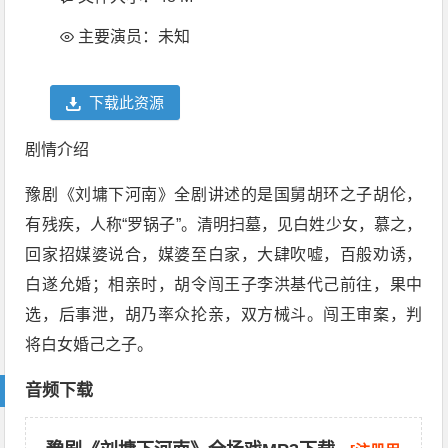
主要演员：未知
下载此资源
剧情介绍
豫剧《刘墉下河南》全剧讲述的是国舅胡环之子胡伦，
有残疾，人称“罗锅子”。清明扫墓，见白姓少女，慕之，
回家招媒婆说合，媒婆至白家，大肆吹嘘，百般劝诱，
白遂允婚；相亲时，胡令闯王子李洪基代己前往，果中
选，后事泄，胡乃率众抡亲，双方械斗。闯王审案，判
将白女婚己之子。
音频下载