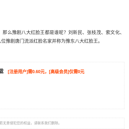
。那么豫剧八大红脸王都是谁呢？刘新民、张枝茂、索文化、
八位豫剧唐门流派红脸名家并称为豫东八大红脸王。
载
[注册用户]需0.60元，[高级会员]仅需0元
若无意侵犯您的权益，请联系我们删除。