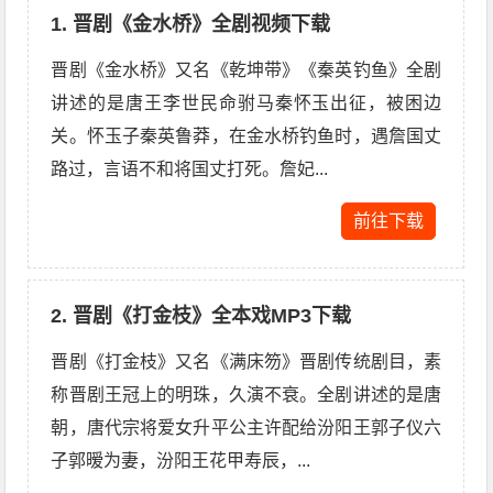
1. 晋剧《金水桥》全剧视频下载
晋剧《金水桥》又名《乾坤带》《秦英钓鱼》全剧
讲述的是唐王李世民命驸马秦怀玉出征，被困边
关。怀玉子秦英鲁莽，在金水桥钓鱼时，遇詹国丈
路过，言语不和将国丈打死。詹妃...
前往下载
2. 晋剧《打金枝》全本戏MP3下载
晋剧《打金枝》又名《满床笏》晋剧传统剧目，素
称晋剧王冠上的明珠，久演不衰。全剧讲述的是唐
朝，唐代宗将爱女升平公主许配给汾阳王郭子仪六
子郭暧为妻，汾阳王花甲寿辰，...