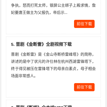
争执，怒而打死太师，银屏公主绑子上殿求情，詹
妃要唐王做主为父报仇，帝后示...
前往下载
5. 晋剧《金断雷》全剧视频下载
晋剧《金断雷》是《金山寺断桥雷峰塔》的简称，
讲述的是中了状元的许仕林在杭州西湖雷锋塔下，
终于得见被压在雷锋塔下的母亲白素贞，母子相会
场面非常感人。
前往下载