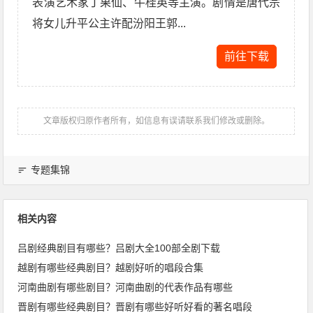
表演艺术家丁果仙、牛桂英等主演。剧情是唐代宗
将女儿升平公主许配汾阳王郭...
前往下载
文章版权归原作者所有，如信息有误请联系我们修改或删除。
专题集锦
相关内容
吕剧经典剧目有哪些？吕剧大全100部全剧下载
越剧有哪些经典剧目？越剧好听的唱段合集
河南曲剧有哪些剧目？河南曲剧的代表作品有哪些
晋剧有哪些经典剧目？晋剧有哪些好听好看的著名唱段