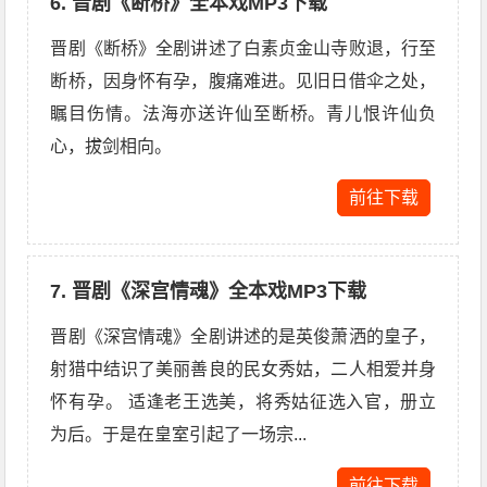
6. 晋剧《断桥》全本戏MP3下载
晋剧《断桥》全剧讲述了白素贞金山寺败退，行至
断桥，因身怀有孕，腹痛难进。见旧日借伞之处，
瞩目伤情。法海亦送许仙至断桥。青儿恨许仙负
心，拔剑相向。
前往下载
7. 晋剧《深宫情魂》全本戏MP3下载
晋剧《深宫情魂》全剧讲述的是英俊萧洒的皇子，
射猎中结识了美丽善良的民女秀姑，二人相爱并身
怀有孕。 适逢老王选美，将秀姑征选入官，册立
为后。于是在皇室引起了一场宗...
前往下载