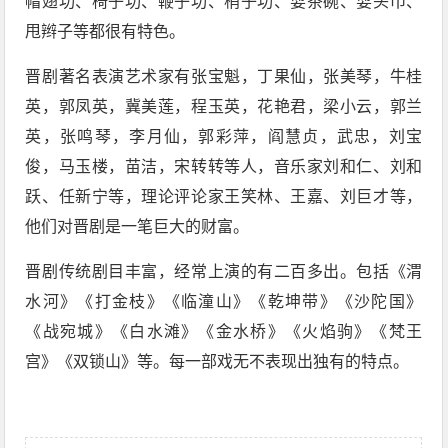
帽翅功、椅子功、鞭子功、梢子功、耍茶碗、耍头巾、
甩辫子等都很有特色。
晋剧著名表演艺术家有张宝魁，丁果仙，张美琴，牛桂
英，郭凤英，冀美莲，程玉英，花艳君，梁小云，郭兰
英，张鸣琴，李月仙，郭彩萍，阎慧贞，武忠，刘宝
俊，马玉楼，苗洁，宋转转等人，音乐家刘和仁、刘和
跃、任新宁等，理论评论家王笑林、王嘉、刘巨才等，
他们对晋剧是一笔巨大的财富。
晋剧传统剧目丰富，经常上演的有二百多出。包括《渭
水河》《打金枝》《临潼山》《乾坤带》《沙陀国》
《战宛城》《白水滩》《金水桥》《火焰驹》《梵王
宫》《双锁山》等。每一部戏无不表现出独有的特点。