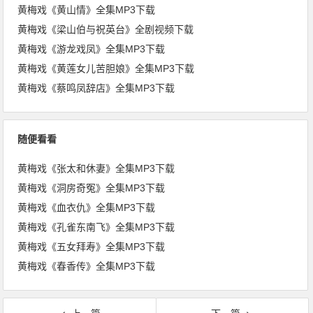
黄梅戏《黄山情》全集MP3下载
黄梅戏《梁山伯与祝英台》全剧视频下载
黄梅戏《游龙戏凤》全集MP3下载
黄梅戏《黄莲女儿苦胆娘》全集MP3下载
黄梅戏《蔡鸣凤辞店》全集MP3下载
随便看看
黄梅戏《张太和休妻》全集MP3下载
黄梅戏《洞房奇冤》全集MP3下载
黄梅戏《血衣仇》全集MP3下载
黄梅戏《孔雀东南飞》全集MP3下载
黄梅戏《五女拜寿》全集MP3下载
黄梅戏《春香传》全集MP3下载