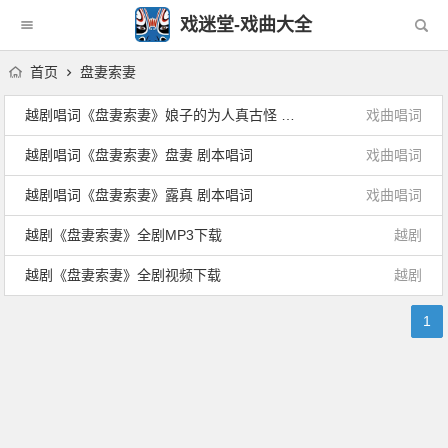
戏迷堂-戏曲大全
首页
盘妻索妻
越剧唱词《盘妻索妻》娘子的为人真古怪 剧本唱词
戏曲唱词
越剧唱词《盘妻索妻》盘妻 剧本唱词
戏曲唱词
越剧唱词《盘妻索妻》露真 剧本唱词
戏曲唱词
越剧《盘妻索妻》全剧MP3下载
越剧
越剧《盘妻索妻》全剧视频下载
越剧
1