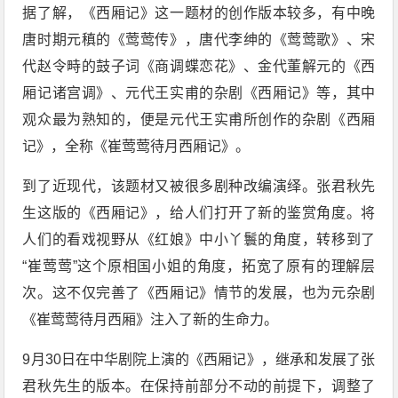
据了解，《西厢记》这一题材的创作版本较多，有中晚
唐时期元稹的《莺莺传》，唐代李绅的《莺莺歌》、宋
代赵令畤的鼓子词《商调蝶恋花》、金代董解元的《西
厢记诸宫调》、元代王实甫的杂剧《西厢记》等，其中
观众最为熟知的，便是元代王实甫所创作的杂剧《西厢
记》，全称《崔莺莺待月西厢记》。
到了近现代，该题材又被很多剧种改编演绎。张君秋先
生这版的《西厢记》，给人们打开了新的鉴赏角度。将
人们的看戏视野从《红娘》中小丫鬟的角度，转移到了
“崔莺莺”这个原相国小姐的角度，拓宽了原有的理解层
次。这不仅完善了《西厢记》情节的发展，也为元杂剧
《崔莺莺待月西厢》注入了新的生命力。
9月30日在中华剧院上演的《西厢记》，继承和发展了张
君秋先生的版本。在保持前部分不动的前提下，调整了