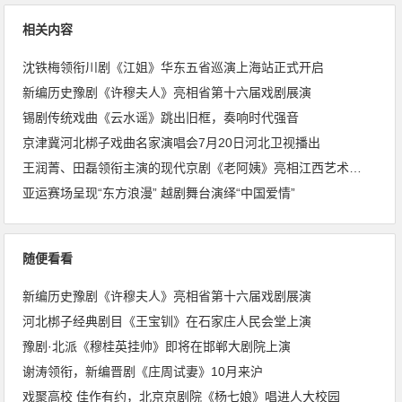
相关内容
沈铁梅领衔川剧《江姐》华东五省巡演上海站正式开启
新编历史豫剧《许穆夫人》亮相省第十六届戏剧展演
锡剧传统戏曲《云水谣》跳出旧框，奏响时代强音
京津冀河北梆子戏曲名家演唱会7月20日河北卫视播出
王润菁、田磊领衔主演的现代京剧《老阿姨》亮相江西艺术中心大剧院
亚运赛场呈现“东方浪漫” 越剧舞台演绎“中国爱情”
随便看看
新编历史豫剧《许穆夫人》亮相省第十六届戏剧展演
河北梆子经典剧目《王宝钏》在石家庄人民会堂上演
豫剧·北派《穆桂英挂帅》即将在邯郸大剧院上演
谢涛领衔，新编晋剧《庄周试妻》10月来沪
戏聚高校 佳作有约，北京京剧院《杨七娘》唱进人大校园