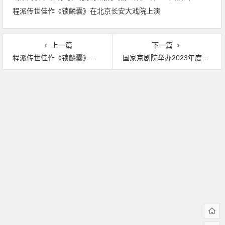
程派传世佳作《锁麟囊》在北京长安大戏院上演
上一篇
下一篇
程派传世佳作《锁麟囊》在北京长安大戏院上演
国家京剧院举办2023年度全国小剧场京剧“群英会”“礼遇国粹”活动