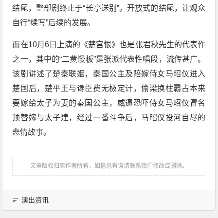
结尾，整部剧终止于“长亭送别”。开放式的结尾，让观众
自行“续写”后续的发展。
而在10月6日上演的《楚宫恨》也是张君秋先生的代表作
之一，其中的“二黄慢板”是张派代表性唱段，流传甚广。
该剧讲述了楚秦联姻，秦国公主及陪嫁侍女马昭仪进入
楚国后，楚平王与谗臣费无极定计，偷梁换柱霸占本来
要嫁给太子为妻的秦国公主，威逼恐吓侍女马昭仪冒名
顶替嫁与太子建，经过一番斗争后，马昭仪投河自尽的
悲情故事。
文章版权归原作者所有，如信息有误请联系我们修改或删除。
演出资讯