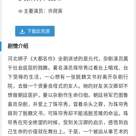
主要演员：许荷英
下载此资源
剧情介绍
河北梆子《大都名伶》全剧讲述的是元代，杂剧演员属
于社会底层的贱籍。著名演员珠帘秀过着台上唱戏、台
下受辱的生活，一心想有一张脱籍文书好离开杂剧行
院，去做一个贤妻良母式的女人。她的好友关汉卿却不
想做朝廷医护，要以杂剧作生命归宿。朝廷将军巴图鲁
喜欢杂剧，并爱上了珠帘秀，冒着杀头之罪，为珠帘秀
搞到了脱籍文书，可珠帘秀却不能逃脱苦难的命运。珠
帘秀在完全绝望的时候，受到关汉卿的启示，感悟到自
己生命的价值就在舞台上。于是，一个被迫从事艺术的