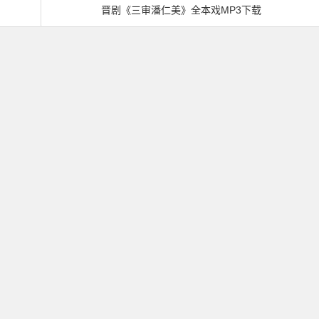
晋剧《三审潘仁美》全本戏MP3下载