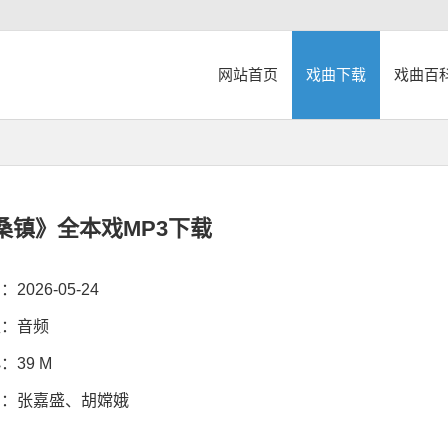
网站首页
戏曲下载
戏曲百
桑镇》全本戏MP3下载
026-05-24
：音频
39 M
：张嘉盛、胡嫦娥