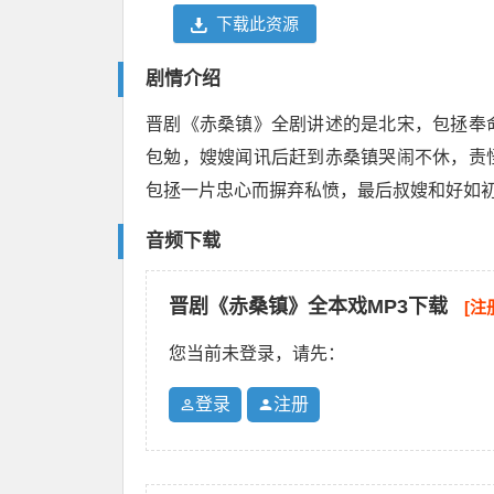
下载此资源
剧情介绍
晋剧《赤桑镇》全剧讲述的是北宋，包拯奉
包勉，嫂嫂闻讯后赶到赤桑镇哭闹不休，责
包拯一片忠心而摒弃私愤，最后叔嫂和好如
音频下载
晋剧《赤桑镇》全本戏MP3下载
[注
您当前未登录，请先：
登录
注册