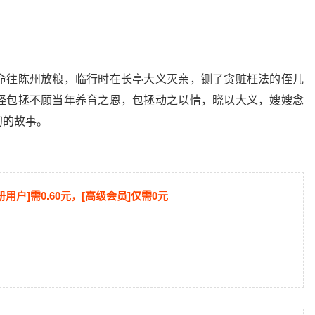
命往陈州放粮，临行时在长亭大义灭亲，铡了贪赃枉法的侄儿
怪包拯不顾当年养育之恩，包拯动之以情，晓以大义，嫂嫂念
初的故事。
册用户]需0.60元，[高级会员]仅需0元