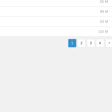
55 M
89 M
53 M
115 M
1
2
3
4