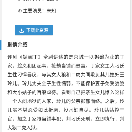
主要演员：未知
下载此资源
剧情介绍
评剧《锔碗丁》全剧讲述的是京城一以锔碗为业的丁
家，趁义和团起事，抢劫当铺而暴富。丁家女主人刁氏
生性刁悍暴戾，与其女大狼和二虎共同欺负其儿媳妇王
玲儿。玲儿丈夫全子生性懦弱，不能保护妻子免受婆婆
和大小姑子的百般虐待。看到自己把亲生女儿嫁入这样
一个人间地狱的人家，玲儿的父亲抑郁而终。之后，玲
儿实不堪忍受如此折磨，投水缸自尽。玲儿姑姑控于
官，加之丁家抢当铺事犯，判刁氏死刑，立即执行，判
大狼二虎入狱。