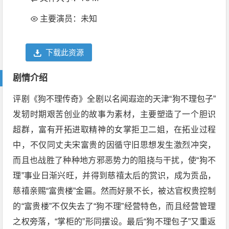
主要演员：未知
下载此资源
剧情介绍
评剧《狗不理传奇》全剧以名闻遐迩的天津“狗不理包子”
发轫时期艰苦创业的故事为素材，主要塑造了一个胆识
超群，富有开拓进取精神的女掌拒卫二姐，在拓业过程
中，不仅同丈夫宋富贵的因循守旧思想发生激烈冲突，
而且也战胜了种种地方邪恶势力的阻挠与干扰，使“狗不
理”事业日渐兴旺，并得到慈禧太后的赏识，成为贡品，
慈禧亲赐“富贵楼”金匾。然而好景不长，被达官权贵控制
的“富贵楼”不仅失去了“狗不理”经营特色，而且经营管理
之权旁落，“掌柜的”形同摆设。最后“狗不理包子”又重返