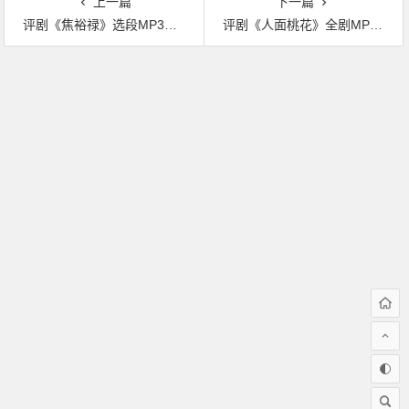
上一篇
下一篇
评剧《焦裕禄》选段MP3：老百姓心里有杆秤下载
评剧《人面桃花》全剧MP3下载