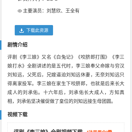
主要演员：刘慧欣、王全有
下载此资源
剧情介绍
评剧《李三娘》又名《白兔记》《咬脐郎打围》《李三
娘打水》全剧讲述的是五代时，李三娘奉父命嫁与穷汉
刘知远，父死后，兄嫂逼迫刘知远休妻，无奈刘知远只
得离家投军。李三娘在家生下咬脐郎，也就是后来长大
成人的刘承佑。十六年后，刘承佑长大成人，方知真
相，刘承佑坚决催促做了皇位的刘知远接生母团圆。
视频下载